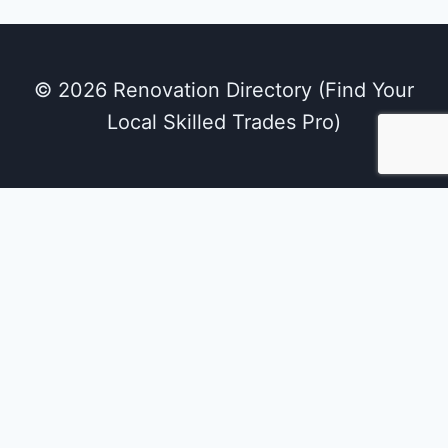
© 2026 Renovation Directory (Find Your
Local Skilled Trades Pro)
We use cookies on our website to give you the
most relevant experience by remembering
your preferences and repeat visits. By clicking
“Accept All”, you consent to the use of ALL the
cookies. However, you may visit "Cookie
Settings" to provide a controlled consent.
Cookie Settings
Accept All